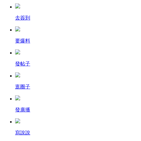
去簽到
要爆料
發帖子
逛圈子
發廣播
寫說說