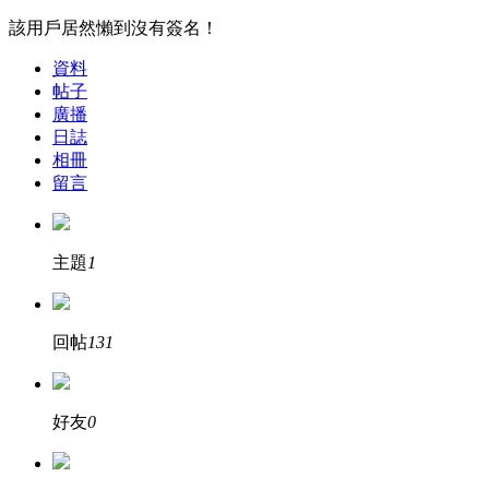
該用戶居然懶到沒有簽名！
資料
帖子
廣播
日誌
相冊
留言
主題
1
回帖
131
好友
0