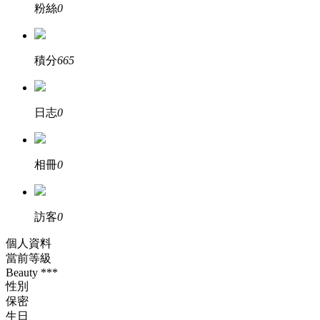
粉絲
0
積分
665
日志
0
相冊
0
訪客
0
個人資料
當前等級
Beauty ***
性別
保密
生日