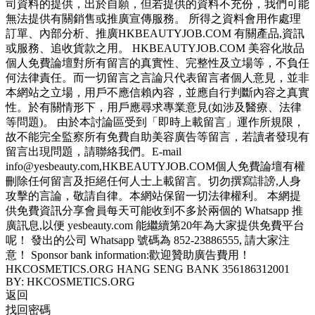
司資料的提供，出於自願，但若提供的資料不充份，我們可能
無法提供有關銷售或推廣宣傳服務。 所得之資料會用作處理
訂單、內部分析、推廣HKBEAUTYJOB.COM 有關產品,資訊
或服務、追收貨款之用。 HKBEAUTYJOB.COM 美容化妝品
個人免費論壇對所有留言的真實性、完整性及立場等，不負任
何法律責任。而一切留言之言論只代表留言者個人意見，並非
本網站之立場，用戶不應信賴內容，並應自行判斷內容之真實
性。於有關情形下，用戶應尋求專業意見(如涉及醫療、法律
等問題)。 由於本討論區受到「即時上載留言」運作所規限，
故不能完全監察所有免費自助美容廣告等留言，若讀者發現有
留言出現問題，請聯絡我們。E-mail
info@yesbeauty.com,HKBEAUTYJOB.COM個人免費論壇有權
刪除任何留言及拒絕任何人士上載留言。切勿撰寫誹謗,人身
攻擊的言論，敬請自律。本網站保留一切法律權利。 本網提
供免費資訊分享會員每天可能收到不多於兩個的 Whatsapp 推
廣訊息,以便 yesbeauty.com 能繼續第20年為大家提供免費平台
呢！ 發出的公司 Whatsapp 號碼為 852-23886555, 請大家注
意！ Sponsor bank information:歡迎贊助廣告費用！
HKCOSMETICS.ORG HANG SENG BANK 356186312001
BY: HKCOSMETICS.ORG
返回
找回密碼