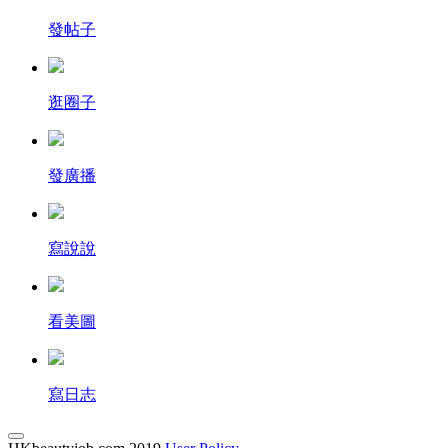
發帖子
逛圈子
發廣播
寫說說
看美圖
寫日志