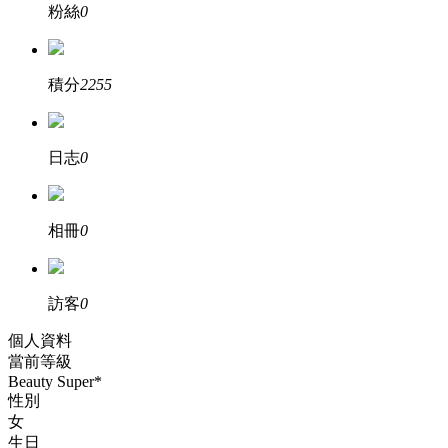
粉絲
0
積分
2255
日志
0
相冊
0
訪客
0
個人資料
當前等級
Beauty Super*
性別
女
生日