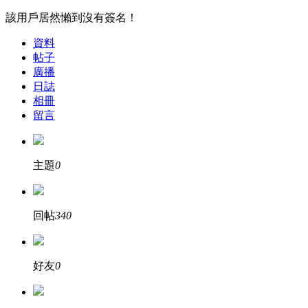
該用戶居然懶到沒有簽名！
資料
帖子
廣播
日誌
相冊
留言
主題
0
回帖
340
好友
0