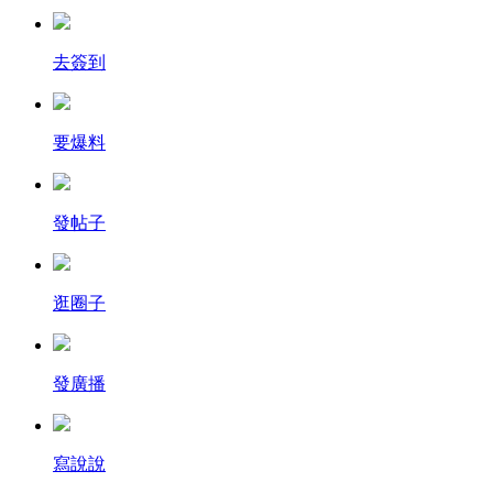
去簽到
要爆料
發帖子
逛圈子
發廣播
寫說說