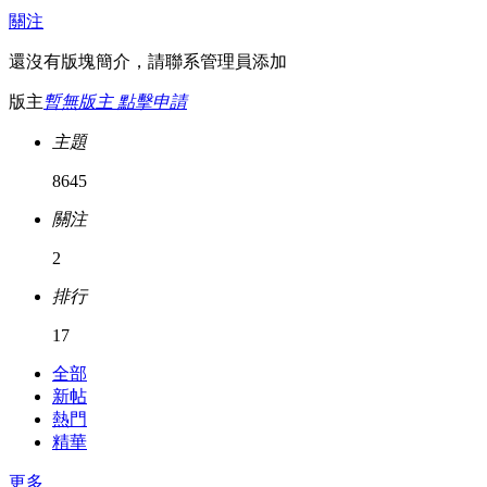
關注
還沒有版塊簡介，請聯系管理員添加
版主
暫無版主 點擊申請
主題
8645
關注
2
排行
17
全部
新帖
熱門
精華
更多