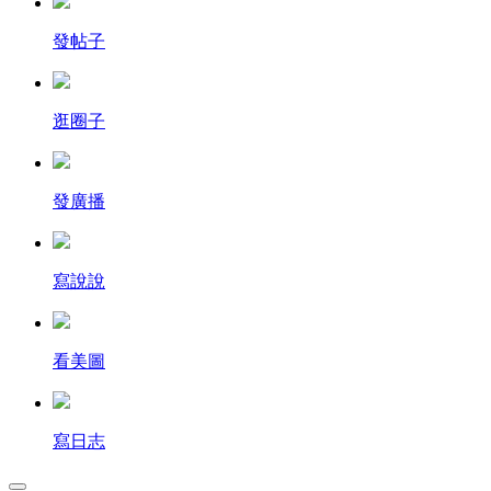
發帖子
逛圈子
發廣播
寫說說
看美圖
寫日志