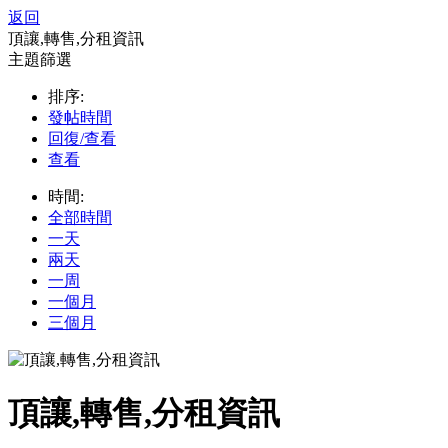
返回
頂讓,轉售,分租資訊
主題篩選
排序:
發帖時間
回復/查看
查看
時間:
全部時間
一天
兩天
一周
一個月
三個月
頂讓,轉售,分租資訊