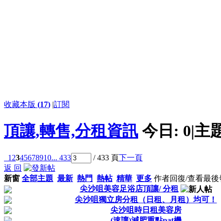
收藏本版
(
17
)
|
訂閱
頂讓,轉售,分租資訊
今日:
0
|
主
1
2
3
4
5
6
7
8
9
10
... 433
/ 433 頁
下一頁
返 回
新窗
全部主題
最新
熱門
熱帖
精華
更多
作者
回復/查看
最後
尖沙咀美容足浴店頂讓/ 分租
尖沙咀獨立房分租（日租、月租）均可！
尖沙咀時日租美容房
(速讓)減肥重點pat機