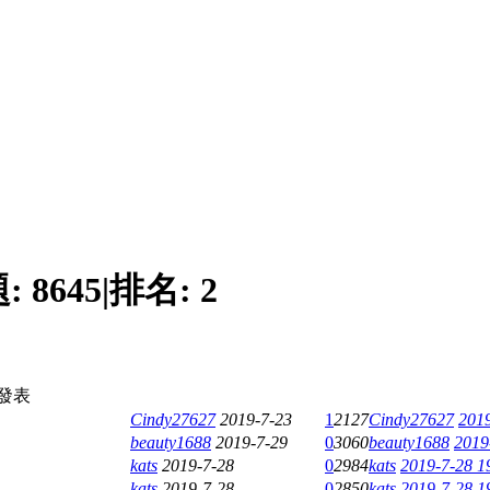
題:
8645
|
排名:
2
發表
Cindy27627
2019-7-23
1
2127
Cindy27627
2019
beauty1688
2019-7-29
0
3060
beauty1688
2019
kats
2019-7-28
0
2984
kats
2019-7-28 1
kats
2019-7-28
0
2850
kats
2019-7-28 1