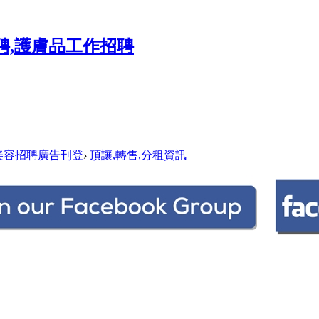
美容招聘廣告刊登
›
頂讓,轉售,分租資訊