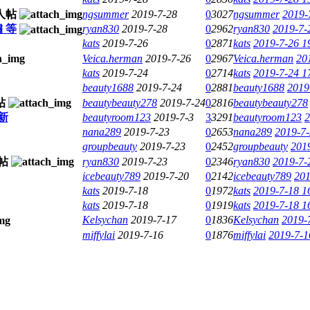
ngsummer
2019-7-28
0
3027
ngsummer
2019-
 等
ryan830
2019-7-28
0
2962
ryan830
2019-7-
kats
2019-7-26
0
2871
kats
2019-7-26 1
Veica.herman
2019-7-26
0
2967
Veica.herman
20
kats
2019-7-24
0
2714
kats
2019-7-24 1
beauty1688
2019-7-24
0
2881
beauty1688
2019
beautybeauty278
2019-7-24
0
2816
beautybeauty278
新
beautyroom123
2019-7-3
3
3291
beautyroom123
2
nana289
2019-7-23
0
2653
nana289
2019-7-
groupbeauty
2019-7-23
0
2452
groupbeauty
201
ryan830
2019-7-23
0
2346
ryan830
2019-7-
icebeauty789
2019-7-20
0
2142
icebeauty789
201
kats
2019-7-18
0
1972
kats
2019-7-18 1
kats
2019-7-18
0
1919
kats
2019-7-18 1
Kelsychan
2019-7-17
0
1836
Kelsychan
2019-
miffylai
2019-7-16
0
1876
miffylai
2019-7-1