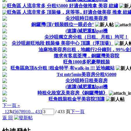
旺角區 人流非常多 分租$5000 好適合做推拿 美容 紋繡
旺角區 人流非常多 頂裝修，床等等.. 好適合做美容 推拿 紋繡
尖沙咀時日租美容房
銅鑼灣(頂)°靚裝靚位一眼必合°
(速讓)減肥重點pat機
尖沙咀獨立房分租（日租、月租）均可！
尖沙咀超旺地段 靚裝修 美容中心 頂讓（淨頂場）
油麻地美容房出租，地鐵行2分鐘到，99%全
徵求有客底荃灣，銅鑼灣美容院
旺角1000多呎豪華靚裝
旺角區急頂&分租 !租金特平 有walk-in !!! 近地鐵站
Tst mtr5min美容房分租$5000
尖沙咀時日租美容房
(速讓)減肥重點pat機
時租化妝室及美容房《銅鑼灣舖》
旺角靚裝租金平美容院頂讓
下一頁 »
1
2
3
4
5
6
7
8
9
10
... 433
/ 433 頁
下一頁
返 回